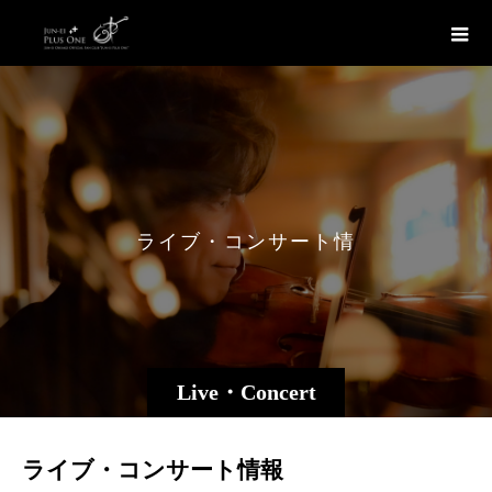
ラ
イ
ブ
・
コ
ン
サ
ー
ト
情
報
Live・Concert
ライブ・コンサート情報