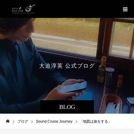
大
迫
淳
英
公
式
ブ
ロ
グ
BLOG
ブログ
Sound Cruise Journey
「地図は旅をする」