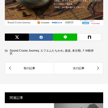
Sound Cruise Journey
,
エフエムたちかわ
,
放送
,
未分類
,
ＦＭ軽井
沢
関連記事