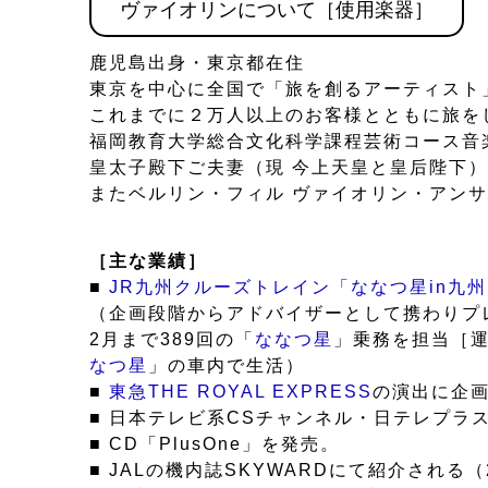
ヴァイオリンについて［使用楽器］
鹿児島出身・東京都在住
東京を中心に全国で「旅を創るアーティスト
これまでに２万人以上のお客様とともに旅を
福岡教育大学総合文化科学課程芸術コース音
皇太子殿下ご夫妻（現 今上天皇と皇后陛下
またベルリン・フィル ヴァイオリン・アン
［主な業績］
■
JR九州クルーズトレイン「ななつ星in九
（企画段階からアドバイザーとして携わりプレ
2月まで389回の「
ななつ星
」乗務を担当［運
なつ星
」の車内で生活）
■
東急THE ROYAL EXPRESS
の演出に企画
■ 日本テレビ系CSチャンネル・日テレプ
■ CD「PlusOne」を発売。
■ JALの機内誌SKYWARDにて紹介される（