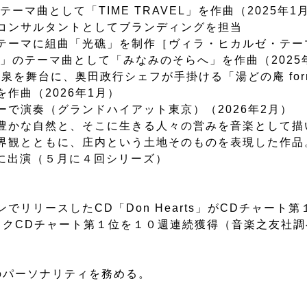
ーマ曲として「TIME TRAVEL」を作曲（2025年1
コンサルタントとしてブランディングを担当
テーマに組曲「光礁」を制作［ヴィラ・ヒカルゼ・テーマ
ラ」のテーマ曲として「みなみのそらへ」を作曲（2025
を舞台に、奥田政行シェフが手掛ける「湯どの庵 form A
作曲（2026年1月）
ーで演奏（グランドハイアット東京）（2026年2月）
た豊かな自然と、そこに生きる人々の営みを音楽として描
観とともに、庄内という土地そのものを表現した作品。
A」に出演（５月に４回シリーズ）
でリリースしたCD「Don Hearts」がCDチャー
ックCDチャート第１位を１０週連続獲得（音楽之友社調
のパーソナリティを務める。