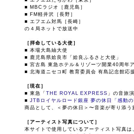
■ MBCラジオ［鹿児島］
■ FM軽井沢［長野］
■ エフエム対馬［長崎］
の４局ネットで放送中
［拝命している大使］
■ 本場大島紬大使
■ 鹿児島県姶良市「姶良ふるさと大使」
■ 宮古島 東急ホテル＆リゾーツ開業40周
■ 北海道ニセコ町 教育委員会 有島記念館応
［現在］
■ 東急「
THE ROYAL EXPRESS
」の音旅
■
JTBロイヤルロード銀座 夢の休日「感動
商品として、＜夢の休日＞〜音楽が寄り添う
［アーティスト写真について］
本サイトで使用しているアーティスト写真は