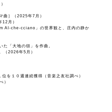
月）
曲］（2025年7月）
年12月）
l-che-cciano」の世界観と、庄内の静か
いた「大地の頌」を作曲。
（2026年5月）
ト第１位を１０週連続獲得（音楽之友社調べ）
べ）