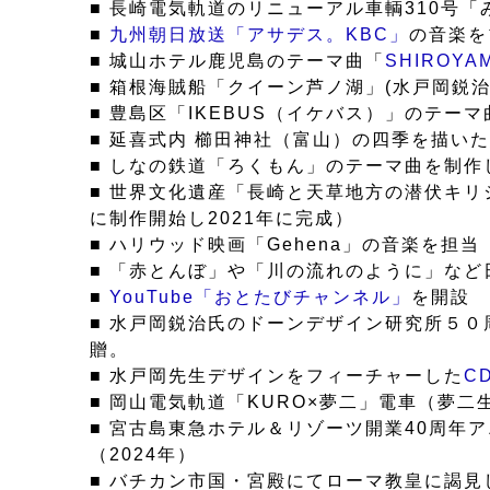
■ 長崎電気軌道のリニューアル車輌310号「
■
九州朝日放送「アサデス。KBC」
の音楽を
■ 城山ホテル鹿児島のテーマ曲「
SHIROYA
■ 箱根海賊船「クイーン芦ノ湖」(水戸岡鋭
■ 豊島区「IKEBUS（イケバス）」のテ
■ 延喜式内 櫛田神社（富山）の四季を描い
■ しなの鉄道「ろくもん」のテーマ曲を制
■ 世界文化遺産「長崎と天草地方の潜伏キ
に制作開始し2021年に完成）
■ ハリウッド映画「Gehena」の音楽を担当
■ 「赤とんぼ」や「川の流れのように」など
■
YouTube「おとたびチャンネル」
を開設
■ 水戸岡鋭治氏のドーンデザイン研究所５
贈。
■ 水戸岡先生デザインをフィーチャーした
CD
■ 岡山電気軌道「KURO×夢二」電車（夢
■ 宮古島東急ホテル＆リゾーツ開業40周年
（2024年）
■ バチカン市国・宮殿にてローマ教皇に謁見