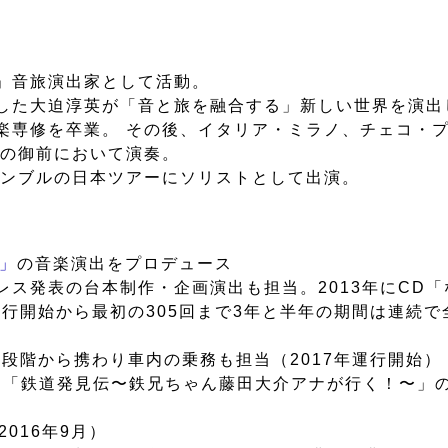
」音旅演出家として活動。
した大迫淳英が「音と旅を融合する」新しい世界を演出
楽専修を卒業。 その後、イタリア・ミラノ、チェコ・
）の御前において演奏。
サンブルの日本ツアーにソリストとして出演。
州」
の音楽演出をプロデュース
ス発表の台本制作・企画演出も担当。2013年にCD「
行開始から最初の305回まで3年と半年の期間は連続で
段階から携わり車内の乗務も担当（2017年運行開始）
ラス「鉄道発見伝〜鉄兄ちゃん藤田大介アナが行く！〜」
2016年9月）