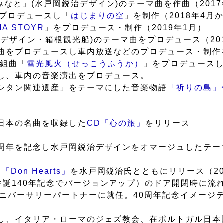
みなと」(水戸岡鋭治デザイン)のテーマ曲を作曲（2017
プロデュースし「
はじまりの空
」を制作（2018年4月
MA STOYR
」をプロデュース・制作（2019年1月）
治デザイン・箱根観光船)のテーマ曲をプロデュース（20
ーマ曲をプロデュースし車内放送などのプロデュース・制作
た組曲「
雪光風火（せっこうふうか）
」をプロデュースし
作し、車内の音楽演出をプロデュース。
リシタン関連遺産」をテーマにした音楽物語
「祈りの島」
日本の名曲を収録した
CD「心の旅」
をリリース
０周年を記念し水戸岡鋭治デザインをオマージュしたテー
「Don Hearts」
を水戸岡鋭治氏とともにリリース（20
二生誕140年記念でバージョンアップ）のドア開閉時に流
アニバーサリーパートナーに就任。40周年記念イメージ
し、イタリア・ローマのジェズ教会、在ポルトガル日本国大