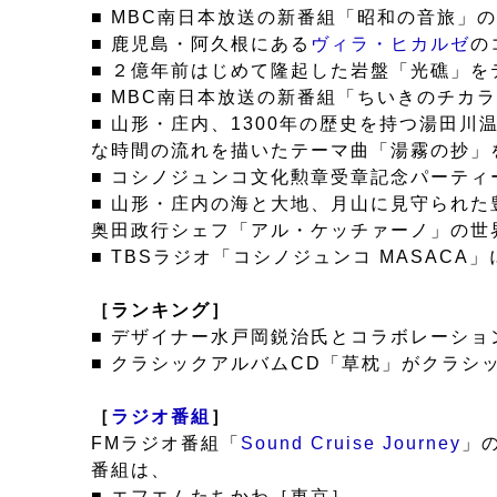
■ MBC南日本放送の新番組「昭和の音旅」のテ
■ 鹿児島・阿久根にある
ヴィラ・ヒカルゼ
の
■ ２億年前はじめて隆起した岩盤「光礁」を
■ MBC南日本放送の新番組「ちいきのチカ
■ 山形・庄内、1300年の歴史を持つ湯田川温泉
な時間の流れを描いたテーマ曲「湯霧の抄」を
■ コシノジュンコ文化勲章受章記念パーティ
■ 山形・庄内の海と大地、月山に見守られ
奥田政行シェフ「アル・ケッチァーノ」の世界
■ TBSラジオ「コシノジュンコ MASAC
［ランキング］
■ デザイナー水戸岡鋭治氏とコラボレーション
■ クラシックアルバムCD「草枕」がクラシ
［
ラジオ番組
］
FMラジオ番組「
Sound Cruise Journey
」
番組は、
■ エフエムたちかわ［東京］