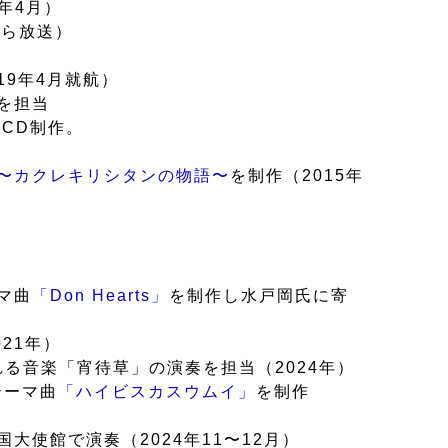
年4月）
から放送）
19年4月就航）
を担当
CD制作。
〜カクレキリシタンの物語〜
を制作（2015年
マ曲
「Don Hearts」
を制作し水戸岡氏に寄
21年）
れる音楽「宵待草」の演奏を担当（2024年）
テーマ曲
「ハイビスカスウムイ」
を制作
使館で演奏（2024年11〜12月）