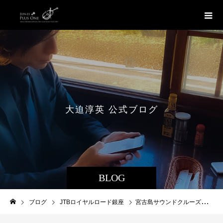
大
迫
淳
英
公
式
ブ
ロ
グ
BLOG
ブログ
JTBロイヤルロード銀座
宮古島サウンドクルーズコンサート