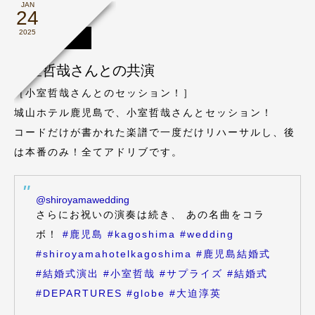
JAN
24
2025
コンサート
小室哲哉さんとの共演
［小室哲哉さんとのセッション！］
城山ホテル鹿児島で、小室哲哉さんとセッション！
コードだけが書かれた楽譜で一度だけリハーサルし、後
は本番のみ！全てアドリブです。
@shiroyamawedding
さらにお祝いの演奏は続き、 あの名曲をコラ
ボ！
#鹿児島
#kagoshima
#wedding
#shiroyamahotelkagoshima
#鹿児島結婚式
#結婚式演出
#小室哲哉
#サプライズ
#結婚式
#DEPARTURES
#globe
#大迫淳英