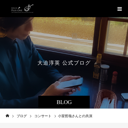
大
迫
淳
英
公
式
ブ
ロ
グ
BLOG
ブログ
コンサート
小室哲哉さんとの共演