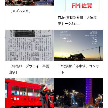
［メズム東京］
FM佐賀特別番組「大迫淳
英トーク&ミ...
［箱根ロープウェイ・早雲
JR北浜駅「停車場」コンサ
山駅］
ート