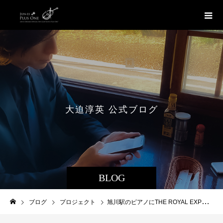
大
迫
淳
英
公
式
ブ
ロ
グ
BLOG
ブログ
プロジェクト
旭川駅のピアノにTHE ROYAL EXPRESSの楽譜登場！