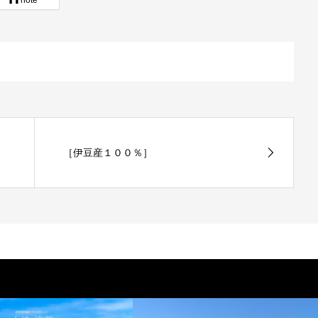
［伊豆産１００％］