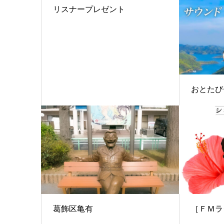
リスナープレゼント
おとたび
葛飾区亀有
［ＦＭラ