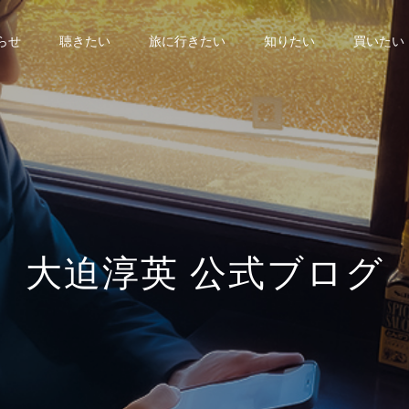
らせ
聴きたい
旅に行きたい
知りたい
買いたい
大
迫
淳
英
公
式
ブ
ロ
グ