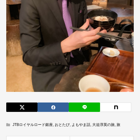
JTBロイヤルロード銀座
,
おとたび
,
よもやま話
,
大迫淳英の旅
,
旅