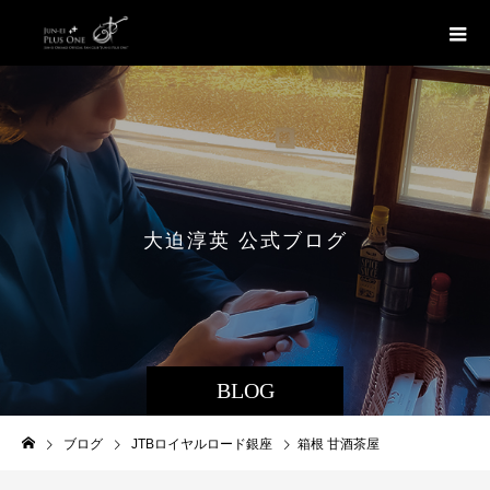
大
迫
淳
英
公
式
ブ
ロ
グ
BLOG
ブログ
JTBロイヤルロード銀座
箱根 甘酒茶屋