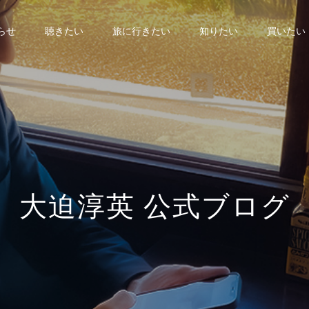
らせ
聴きたい
旅に行きたい
知りたい
買いたい
大
迫
淳
英
公
式
ブ
ロ
グ