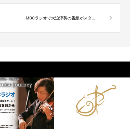
MBCラジオで大迫淳英の番組がスタ...