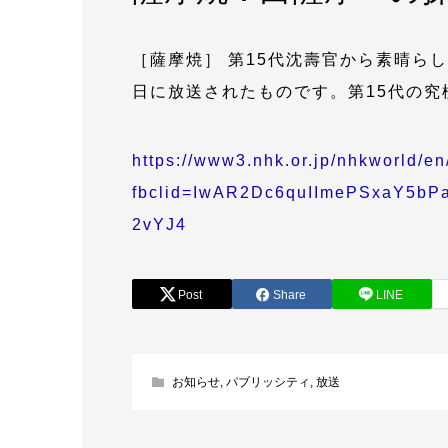
［薩摩焼］ 第15代沈壽官から素晴らし
日に放送されたものです。第15代の
https://www3.nhk.or.jp/nhkworld/e
fbclid=IwAR2Dc6quIImePSxaY5
2vYJ4
Post
Share
LINE
お知らせ
,
パブリッシティ
,
放送