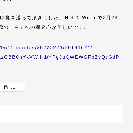
映像を送って頂きました。ＮＨＫ Worldで2月23
究極の「白」への探究心が美しいです。
n/tv/15minutes/20220223/3019162/?
bPazCBB0hYkVWIhtbYPgJuQWEWGFbZvQcGdP
note