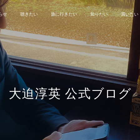
らせ
聴きたい
旅に行きたい
知りたい
買いたい
大
迫
淳
英
公
式
ブ
ロ
グ