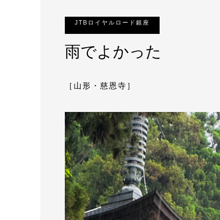
JTBロイヤルロード銀座
雨でよかった
［山形・慈恩寺］