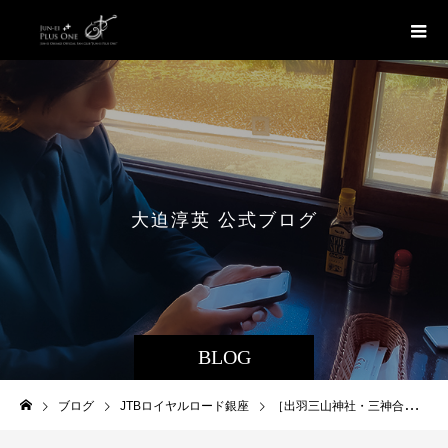
大
迫
淳
英
公
式
ブ
ロ
グ
BLOG
ブログ
JTBロイヤルロード銀座
［出羽三山神社・三神合祭殿］