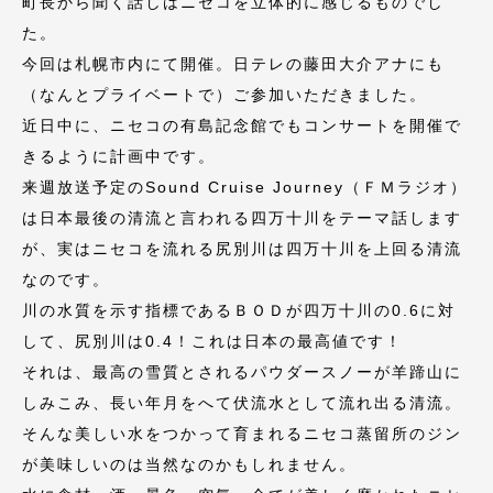
町長から聞く話しはニセコを立体的に感じるものでし
た。
今回は札幌市内にて開催。日テレの藤田大介アナにも
（なんとプライベートで）ご参加いただきました。
近日中に、ニセコの有島記念館でもコンサートを開催で
きるように計画中です。
来週放送予定のSound Cruise Journey（ＦＭラジオ）
は日本最後の清流と言われる四万十川をテーマ話します
が、実はニセコを流れる尻別川は四万十川を上回る清流
なのです。
川の水質を示す指標であるＢＯＤが四万十川の0.6に対
して、尻別川は0.4！これは日本の最高値です！
それは、最高の雪質とされるパウダースノーが羊蹄山に
しみこみ、長い年月をへて伏流水として流れ出る清流。
そんな美しい水をつかって育まれるニセコ蒸留所のジン
が美味しいのは当然なのかもしれません。