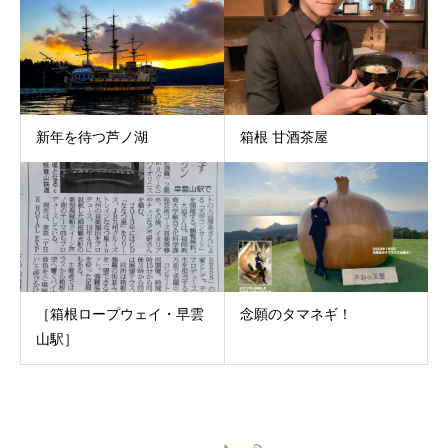
新年を待つ芦ノ湖
箱根 甘酒茶屋
［箱根ロープウェイ・早雲
念願のタマネギ！
山駅］