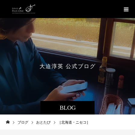
大
迫
淳
英
公
式
ブ
ロ
グ
BLOG
ブログ
おとたび
［北海道・ニセコ］