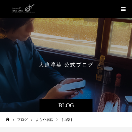
大
迫
淳
英
公
式
ブ
ロ
グ
BLOG
ブログ
よもやま話
［山梨］