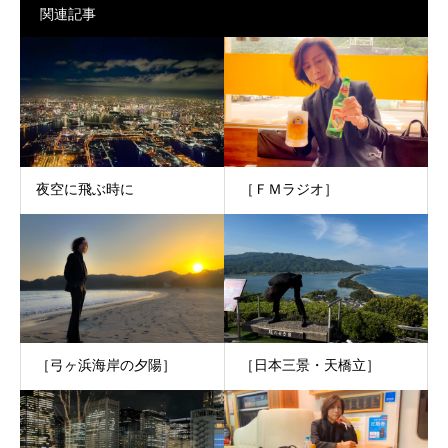
関連記事
夜空に飛ぶ時に
［ＦＭラジオ］
［弓ヶ浜海岸の夕陽］
［日本三景・天橋立］