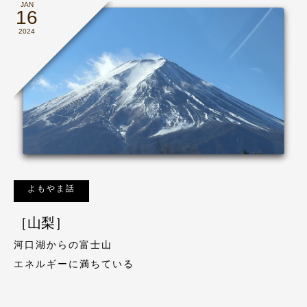
JAN
16
2024
よもやま話
［山梨］
河口湖からの富士山
エネルギーに満ちている