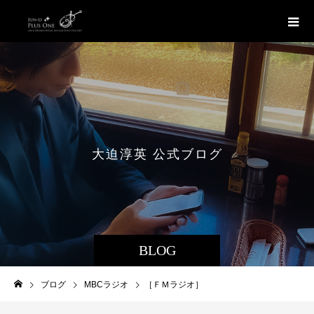
大
迫
淳
英
公
式
ブ
ロ
グ
BLOG
ブログ
MBCラジオ
［ＦＭラジオ］