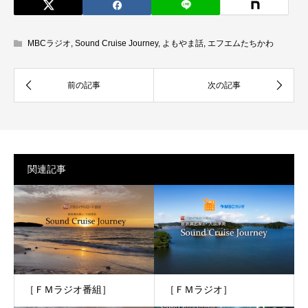
MBCラジオ
,
Sound Cruise Journey
,
よもやま話
,
エフエムたちかわ
関連記事
［ＦＭラジオ番組］
［ＦＭラジオ］