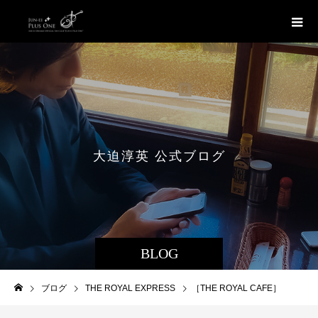
大
迫
淳
英
公
式
ブ
ロ
グ
BLOG
ブログ
THE ROYAL EXPRESS
［THE ROYAL CAFE］