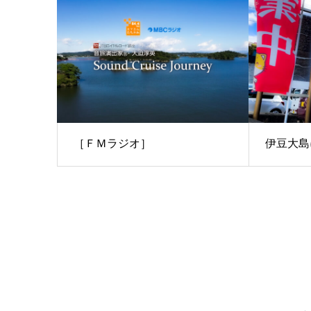
［ＦＭラジオ］
伊豆大島