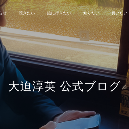
らせ
聴きたい
旅に行きたい
知りたい
買いたい
大
迫
淳
英
公
式
ブ
ロ
グ