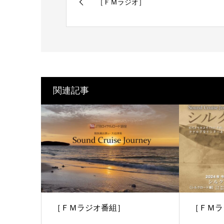
［ＦＭラジオ］
関連記事
［ＦＭラジオ番組］
［ＦＭラ