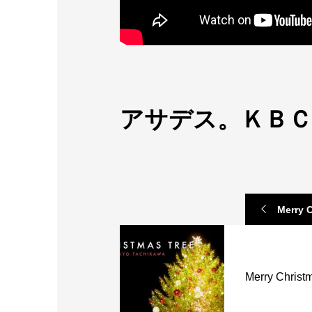
アサデス。ＫＢＣ
Merry 
Merry Christ