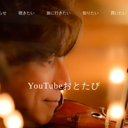
らせ
聴きたい
旅に行きたい
知りたい
買いたい
Y
o
u
T
u
b
e
お
と
た
び
チ
ャ
ン
ネ
ル