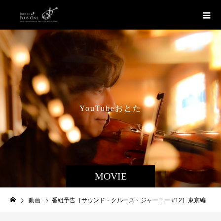
Y
o
u
T
u
b
e
お
と
た
び
チ
MOVIE
動画
番組予告［サウンド・クルーズ・ジャーニー #12］東京編