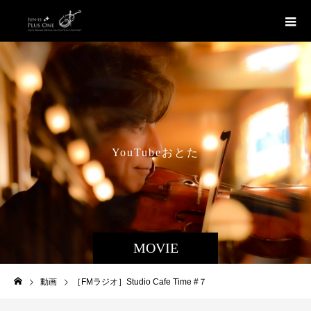
Y
o
u
T
u
b
e
お
と
た
び
MOVIE
動画
［FMラジオ］Studio Cafe Time #７