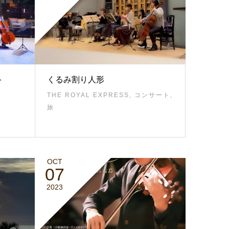
ト
くるみ割り人形
THE ROYAL EXPRESS
,
コンサート
,
旅
OCT
07
2023