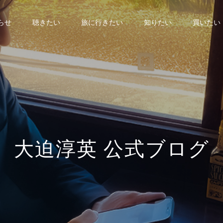
らせ
聴きたい
旅に行きたい
知りたい
買いたい
大
迫
淳
英
公
式
ブ
ロ
グ