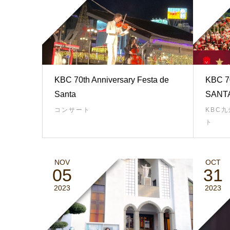
KBC 70th Anniversary Festa de
KBC 7
Santa
SANT
コンサート
KBC
ト
NOV
OCT
05
31
2023
2023