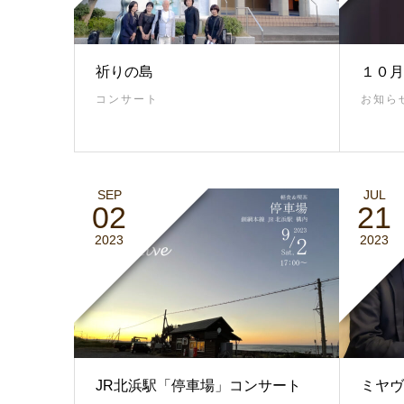
祈りの島
１０月
コンサート
お知ら
SEP
JUL
02
21
2023
2023
JR北浜駅「停車場」コンサート
ミヤヴ