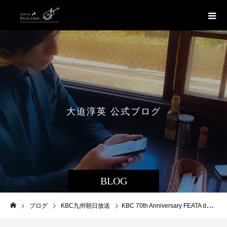
大
迫
淳
英
公
式
ブ
ロ
グ
BLOG
ブログ
KBC九州朝日放送
KBC 70th Anniversary FEATA de SANTA