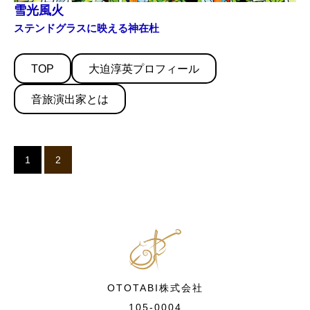
雪光風火
ステンドグラスに映える神在杜
TOP
大迫淳英プロフィール
音旅演出家とは
1
2
OTOTABI株式会社
105-0004