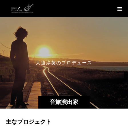
大
迫
淳
英
の
プ
ロ
デ
ュ
ー
ス
す
る
作
音旅演出家
主なプロジェクト