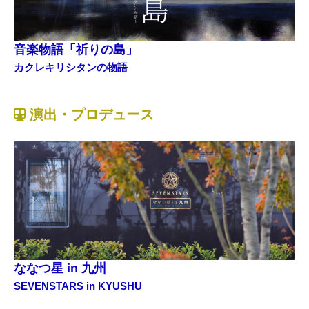
音楽物語「祈りの島」
カクレキリシタンの物語
演出・プロデュース
ななつ星 in 九州
SEVENSTARS in KYUSHU