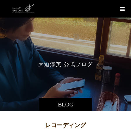
大
迫
淳
英
公
式
ブ
ロ
グ
BLOG
レコーディング