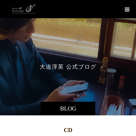
大
迫
淳
英
公
式
ブ
ロ
グ
BLOG
CD