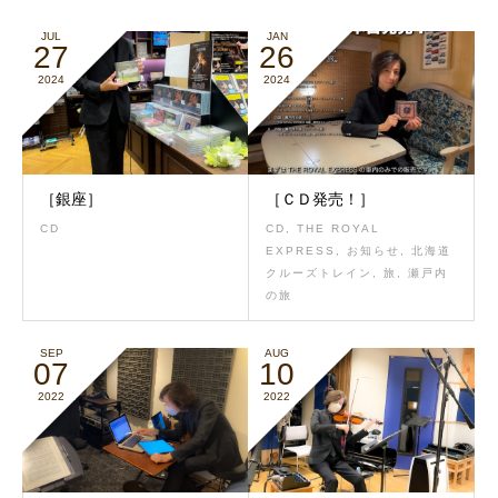
JUL
JAN
27
26
2024
2024
［銀座］
［ＣＤ発売！］
CD
CD
,
THE ROYAL
EXPRESS
,
お知らせ
,
北海道
クルーズトレイン
,
旅
,
瀬戸内
の旅
SEP
AUG
07
10
2022
2022