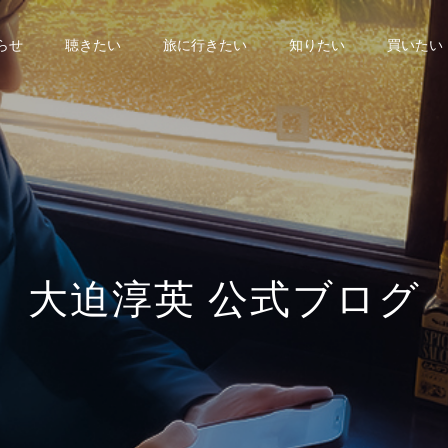
らせ
聴きたい
旅に行きたい
知りたい
買いたい
大
迫
淳
英
公
式
ブ
ロ
グ