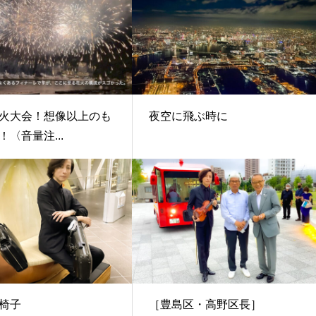
火大会！想像以上のも
夜空に飛ぶ時に
〈音量注...
椅子
［豊島区・高野区長］