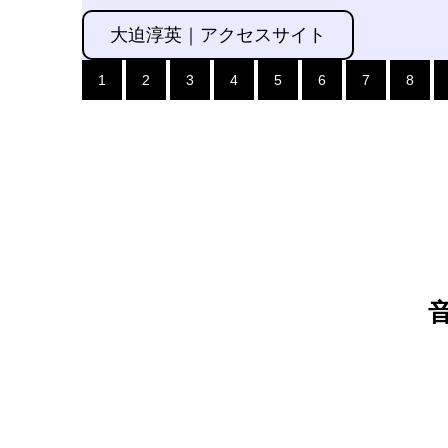
大迫淳英｜アクセスサイト
1
2
3
4
5
6
7
8