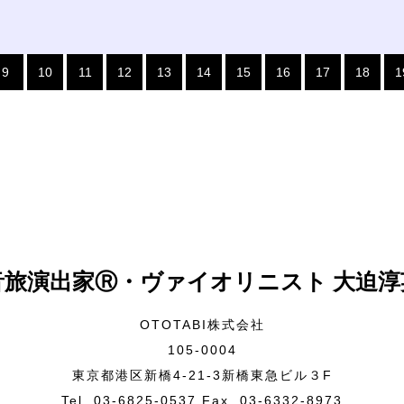
9
10
11
12
13
14
15
16
17
18
1
音旅演出家Ⓡ・ヴァイオリニスト 大迫淳
OTOTABI株式会社
105-0004
東京都港区新橋4-21-3新橋東急ビル３F
Tel. 03-6825-0537 Fax. 03-6332-8973