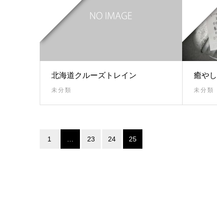
北海道クルーズトレイン
癒やし
未分類
未分類
1
…
23
24
25