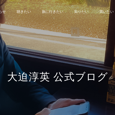
らせ
聴きたい
旅に行きたい
知りたい
買いたい
大
迫
淳
英
公
式
ブ
ロ
グ