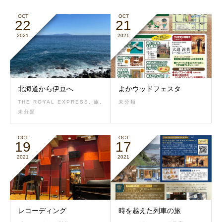
OCT
OCT
22
21
2021
2021
北海道から伊豆へ
よかウッドフェスタ
THE ROYAL EXPRESS
,
旅
,
未分類
未分類
OCT
OCT
19
17
2021
2021
レコーディング
時を越えた列車の旅