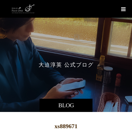
大
迫
淳
英
公
式
ブ
ロ
グ
BLOG
xs889671