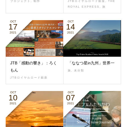
プロジェクト
,
制作
JTBロイヤルロード銀座
,
THE
ROYAL EXPRESS
,
旅
OCT
OCT
17
14
2021
2021
JTB「感動の響き」：ろく
「ななつ星in九州」世界一
もん
旅
,
未分類
JTBロイヤルロード銀座
OCT
OCT
10
07
2021
2021