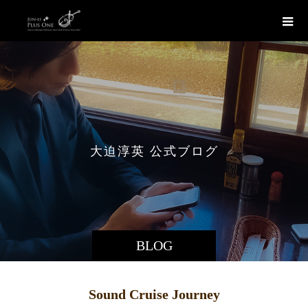
大
迫
淳
英
公
式
ブ
ロ
グ
BLOG
Sound Cruise Journey