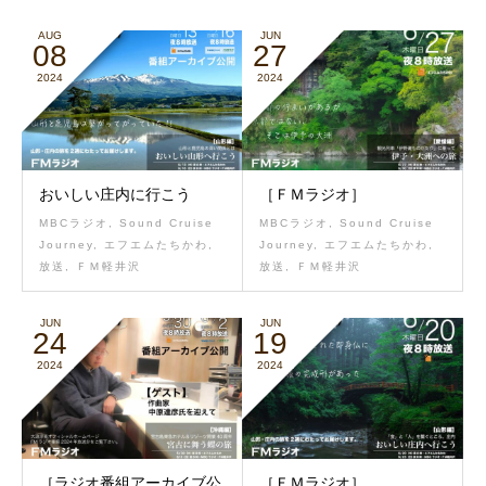
AUG
JUN
08
27
2024
2024
おいしい庄内に行こう
［ＦＭラジオ］
MBCラジオ
,
Sound Cruise
MBCラジオ
,
Sound Cruise
Journey
,
エフエムたちかわ
,
Journey
,
エフエムたちかわ
,
放送
,
ＦＭ軽井沢
放送
,
ＦＭ軽井沢
JUN
JUN
24
19
2024
2024
［ラジオ番組アーカイブ公
［ＦＭラジオ］