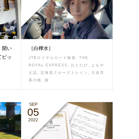
、開い
［白樺水］
てビッ
JTBロイヤルロード銀座
,
THE
ROYAL EXPRESS
,
おとたび
,
よもや
ま話
,
北海道クルーズトレイン
,
大迫淳
英の旅
,
旅
SEP
05
2022