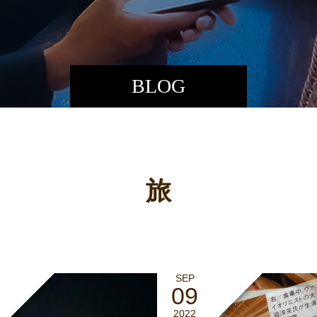
BLOG
旅
SEP
09
2022