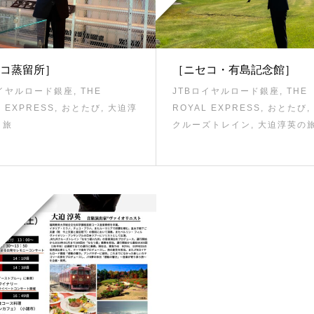
コ蒸留所］
［ニセコ・有島記念館］
ロイヤルロード銀座
,
THE
JTBロイヤルロード銀座
,
THE
L EXPRESS
,
おとたび
,
大迫淳
ROYAL EXPRESS
,
おとたび
,
,
旅
クルーズトレイン
,
大迫淳英の