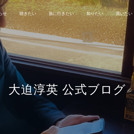
らせ
聴きたい
旅に行きたい
知りたい
買いたい
大
迫
淳
英
公
式
ブ
ロ
グ