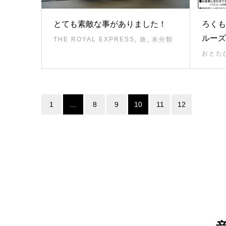
とても素敵な事がありました！
ろくも
ルーズ
THE ROYAL EXPRESS
,
旅
,
未分類
おとた
1
…
8
9
10
11
12