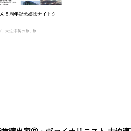
ん８周年記念姨捨ナイトク
び
,
大迫淳英の旅
,
旅