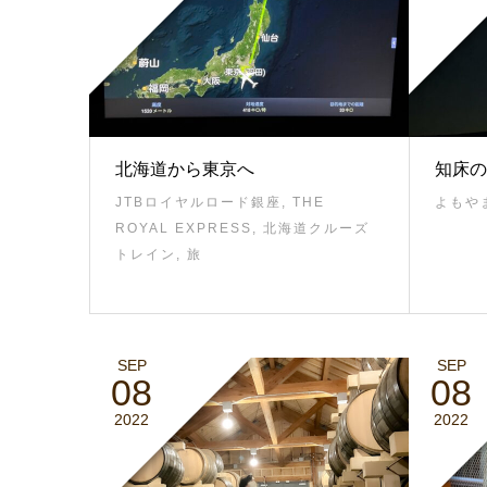
北海道から東京へ
知床の
JTBロイヤルロード銀座
,
THE
よもや
ROYAL EXPRESS
,
北海道クルーズ
トレイン
,
旅
SEP
SEP
08
08
2022
2022