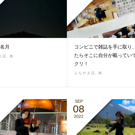
名月
コンビニで雑誌を手に取り
たらそこに自分が載ってい
ま話
,
旅
クリ！
よもやま話
,
旅
SEP
08
2022