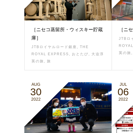
［ニセコ蒸留所・ウィスキー貯蔵
［ニセ
庫］
JTB
ROYA
JTBロイヤルロード銀座
,
THE
英の旅
ROYAL EXPRESS
,
おとたび
,
大迫淳
英の旅
,
旅
AUG
JUL
30
06
2022
2022