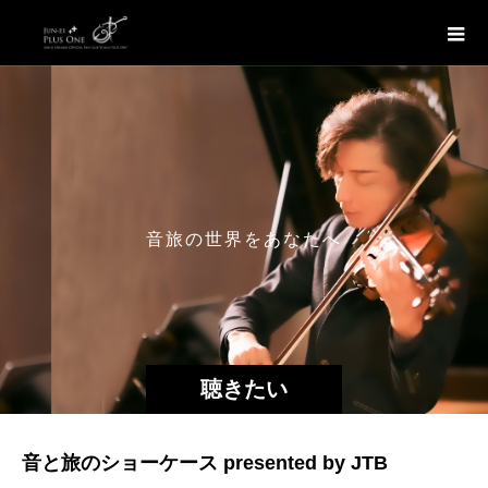
音
旅
の
世
界
を
あ
な
た
へ
聴きたい
音と旅のショーケース presented by JTB