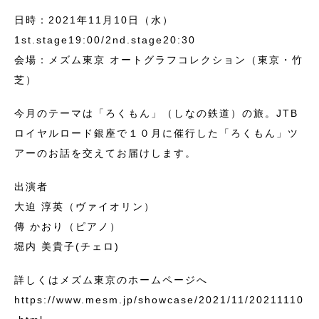
日時：2021年11月10日（水）
1st.stage19:00/2nd.stage20:30
会場：メズム東京 オートグラフコレクション（東京・竹
芝）
今月のテーマは「ろくもん」（しなの鉄道）の旅。JTB
ロイヤルロード銀座で１０月に催行した「ろくもん」ツ
アーのお話を交えてお届けします。
出演者
大迫 淳英（ヴァイオリン）
傳 かおり（ピアノ）
堀内 美貴子(チェロ)
詳しくはメズム東京のホームページへ
https://www.mesm.jp/showcase/2021/11/20211110