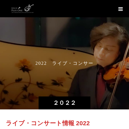
2
0
2
2
ラ
イ
ブ
・
コ
ン
サ
ー
ト
情
２０２２
ライブ・コンサート情報 2022