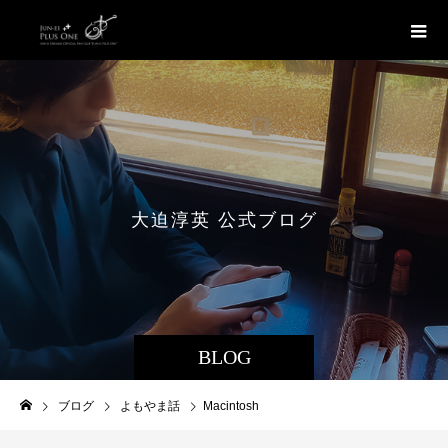
大
迫
淳
英
公
式
ブ
ロ
グ
BLOG
ブログ
よもやま話
Macintosh