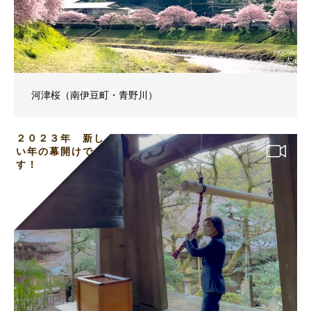
河津桜（南伊豆町・青野川）
２０２３年 新し
い年の幕開けで
す！