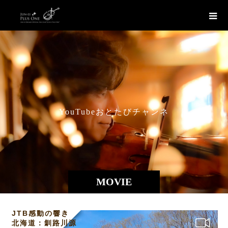
Y
o
u
T
u
b
e
お
と
た
び
チ
ャ
ン
ネ
ル
で
公
開
中
の
MOVIE
JTB感動の響き
北海道：釧路川源