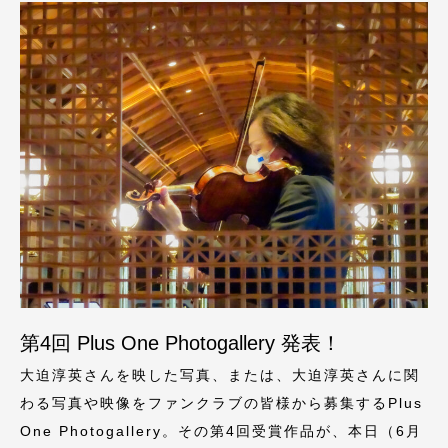
第4回 Plus One Photogallery 発表！
大迫淳英さんを映した写真、または、大迫淳英さんに関
わる写真や映像をファンクラブの皆様から募集するPlus
One Photogallery。その第4回受賞作品が、本日（6月