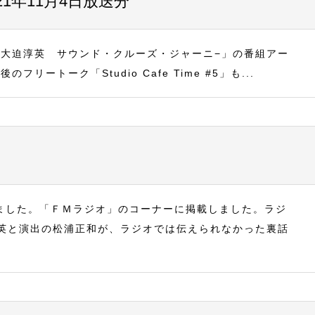
1年11月4日放送分
家・大迫淳英 サウンド・クルーズ・ジャーニ−」の番組アー
ートーク「Studio Cafe Time #5」も...
を公開しました。「ＦＭラジオ」のコーナーに掲載しました。ラジ
英と演出の松浦正和が、ラジオでは伝えられなかった裏話