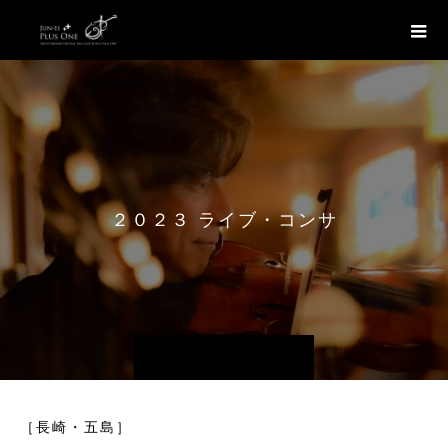
２
０
２
３
ラ
イ
ブ
・
コ
ン
サ
ー
ト
情
［長崎・五島］