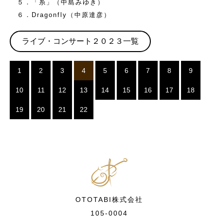
５．「糸」（中島みゆき）
６．Dragonfly（中原達彦）
ライブ・コンサート２０２３一覧
1
2
3
4
5
6
7
8
9
10
11
12
13
14
15
16
17
18
19
20
21
22
OTOTABI株式会社
105-0004