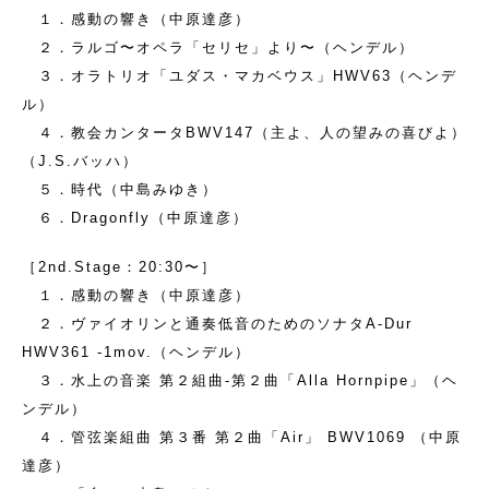
１．感動の響き（中原達彦）
２．ラルゴ〜オペラ「セリセ」より〜（ヘンデル）
３．オラトリオ「ユダス・マカベウス」HWV63（ヘンデ
ル）
４．教会カンタータBWV147（主よ、人の望みの喜びよ）
（J.S.バッハ）
５．時代（中島みゆき）
６．Dragonfly（中原達彦）
［2nd.Stage：20:30〜］
１．感動の響き（中原達彦）
２．ヴァイオリンと通奏低音のためのソナタA-Dur
HWV361 -1mov.（ヘンデル）
３．水上の音楽 第２組曲-第２曲「Alla Hornpipe」（ヘ
ンデル）
４．管弦楽組曲 第３番 第２曲「Air」 BWV1069 （中原
達彦）