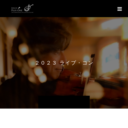
２
０
２
３
ラ
イ
ブ
・
コ
ン
サ
ー