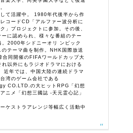
屋音楽大学、尚美学園大学などで後進
た。
して活躍中。 1980年代後半から作
レコードCD「アルファー波分析に
ック」プロジェクトに参加。その後、
サーに認められ、様々な番組のテー
。2000年シドニーオリ ンピック
スのテーマ曲を制作。NHK国際放送
韓合同開催のFIFAワールドカップ大
それ以外にもラジオドラマにおける
。 近年では、中国大陸の連続ドラマ
、台湾のゲーム会社である
logy CO.LTD.の大ヒットRPG「幻想
アニメ「幻想三國誌 -天元霊心記」
オーケストラアレンジ等幅広く活動中