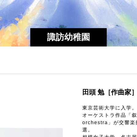
諏訪幼稚園
田頭 勉［作曲家
東京芸術大学に入学
オーケストラ作品「叙情
orchestra」が
選。