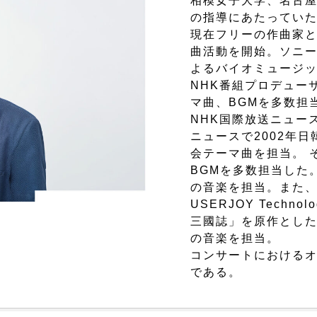
相模女子大学、名古
の指導にあたってい
現在フリーの作曲家と
曲活動を開始。ソニー
よるバイオミュージ
NHK番組プロデュー
マ曲、BGMを多数担当
NHK国際放送ニュー
ニュースで2002年日
会テーマ曲を担当。 
BGMを多数担当した
の音楽を担当。また
USERJOY Techno
三國誌」を原作とした
の音楽を担当。
コンサートにおける
である。