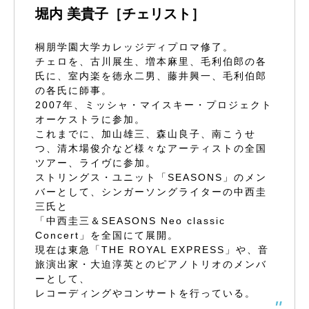
堀内 美貴子［チェリスト］
桐朋学園大学カレッジディプロマ修了。
チェロを、古川展生、増本麻里、毛利伯郎の各
氏に、室内楽を徳永二男、藤井興一、毛利伯郎
の各氏に師事。
2007年、ミッシャ・マイスキー・プロジェクト
オーケストラに参加。
これまでに、加山雄三、森山良子、南こうせ
つ、清木場俊介など様々なアーティストの全国
ツアー、ライヴに参加。
ストリングス・ユニット「SEASONS」のメン
バーとして、シンガーソングライターの中西圭
三氏と
「中西圭三＆SEASONS Neo classic
Concert」を全国にて展開。
現在は東急「THE ROYAL EXPRESS」や、音
旅演出家・大迫淳英とのピアノトリオのメンバ
ーとして、
レコーディングやコンサートを行っている。