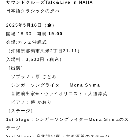
サウンドクルーズTalk＆Live in NAHA
日本語クラシックの夕べ
2025年
5
月
16
日（
金
）
開場:18:30 開演:
19:00
会場:カフェ沖縄式
（沖縄県那覇市久米2丁目31-11）
入場料：3,500円（税込）
［出演］
ソプラノ：原 さとみ
シンガーソングライター：Mona Shima
音旅演出家®・ヴァイオリニスト：大迫淳英
ピアノ：傳 かおり
［ステージ］
1st Stage：シンガーソングライターMona Shimaのス
テージ
2nd Stage：音旅演出家・大迫淳英のステージ