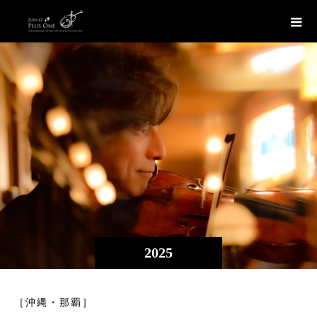
2025
［沖縄・那覇］