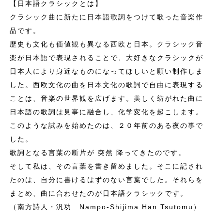
【日本語クラシックとは】
クラシック曲に新たに日本語歌詞をつけて歌った音楽作
品です。
歴史も文化も価値観も異なる西欧と日本。クラシック音
楽が日本語で表現されることで、大好きなクラシックが
日本人により身近なものになってほしいと願い制作しま
した。西欧文化の曲を日本文化の歌詞で自由に表現する
ことは、音楽の世界観を広げます。美しく紡がれた曲に
日本語の歌詞は見事に融合し、化学変化を起こします。
このような試みを始めたのは、２０年前のある夜の事で
した。
歌詞となる言葉の断片が 突然 降ってきたのです。
そして私は、その言葉を書き留めました。そこに記され
たのは、自分に書けるはずのない言葉でした。それらを
まとめ、曲に合わせたのが日本語クラシックです。
（南方詩人・汎功 Nampo-Shijima Han Tsutomu）