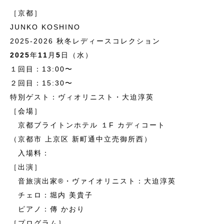
［京都］
JUNKO KOSHINO
2025-2026 秋冬レディースコレクション
2025
年
11
月
5
日（水）
１回目：13:00〜
２回目：15:30〜
特別ゲスト：ヴィオリニスト・大迫淳英
［会場］
京都ブライトンホテル １F カディコート
（京都市 上京区 新町通中立売御所西）
入場料：
［出演］
音旅演出家®・ヴァイオリニスト：大迫淳英
チェロ：堀内 美貴子
ピアノ：傳 かおり
［プログラム］