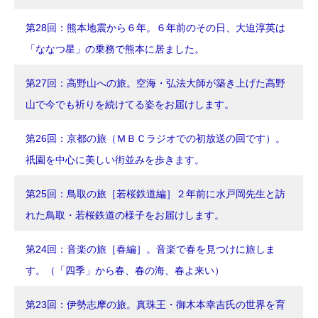
第28回：熊本地震から６年。６年前のその日、大迫淳英は
「ななつ星」の乗務で熊本に居ました。
第27回：高野山への旅。空海・弘法大師が築き上げた高野
山で今でも祈りを続けてる姿をお届けします。
第26回：京都の旅（ＭＢＣラジオでの初放送の回です）。
祇園を中心に美しい街並みを歩きます。
第25回：鳥取の旅［若桜鉄道編］２年前に水戸岡先生と訪
れた鳥取・若桜鉄道の様子をお届けします。
第24回：音楽の旅［春編］。音楽で春を見つけに旅しま
す。（「四季」から春、春の海、春よ来い）
第23回：伊勢志摩の旅。真珠王・御木本幸吉氏の世界を育