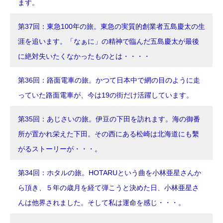
ます。
第37回：東急100年の旅。東急の実質的創業者五島慶太の生
涯を追います。「なぁに」の精神で臨んだ五島慶太が最後
に絶対失いたくなかったものとは・・・・
第36回：路面電車の旅。かつて日本中で網の目のように走
っていた路面電車が、今は19の街だけ活躍しています。
第35回：あじさいの旅。伊豆の下田を訪れます。海の御番
所が置かれ栄えた下田。その西にある松崎は北海道にも繫
がるストーリーが・・・。
第34回：ホタルの旅。HOTARUという曲を小林亜星さんか
ら頂き、５年の歳月を経て弾こうと決めた日、小林亜星さ
んは他界されました。そして私は運命を感じ・・・。