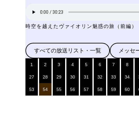
時空を越えたヴァイオリン魅惑の旅（前編）
すべての放送リスト・一覧
メッセ
1
2
3
4
5
6
7
8
27
28
29
30
31
32
33
34
53
54
55
56
57
58
59
60