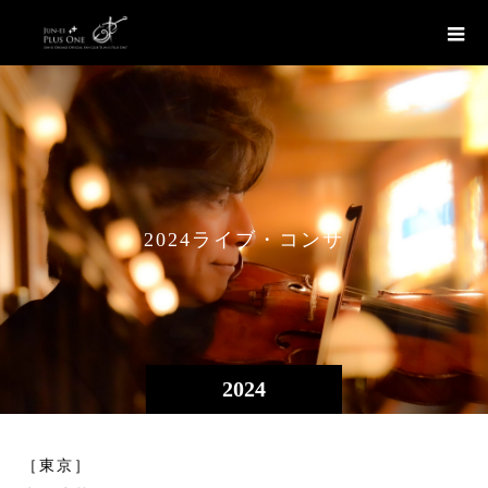
2
0
2
4
ラ
イ
ブ
・
コ
ン
サ
ー
ト
情
2024
［東京］