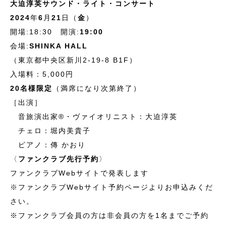
大迫淳英サウンド・ライト・コンサート
2024
年
6
月
21
日（
金
）
開場:18:30 開演:
19:00
会場:
SHINKA HALL
（東京都中央区新川2-19-8 B1F）
入場料：5,000円
20名様限定
（満席になり次第終了）
［出演］
音旅演出家®・ヴァイオリニスト：大迫淳英
チェロ：堀内美貴子
ピアノ：傳 かおり
〈
ファンクラブ先行予約
〉
ファンクラブWebサイトで発表します
※ファンクラブWebサイト予約ページよりお申込みくだ
さい。
※ファンクラブ会員の方は非会員の方を1名までご予約