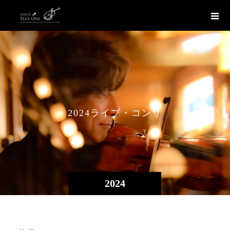
2
0
2
4
ラ
イ
ブ
・
コ
ン
サ
ー
ト
2024