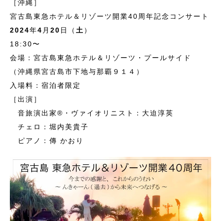
［沖縄］
宮古島東急ホテル＆リゾーツ開業40周年記念コンサート
2024
年
4
月
20
日（
土
）
18:30〜
会場：宮古島東急ホテル＆リゾーツ・プールサイド
（沖縄県宮古島市下地与那覇９１４）
入場料：宿泊者限定
［出演］
音旅演出家®・ヴァイオリニスト：大迫淳英
チェロ：堀内美貴子
ピアノ：傳 かおり