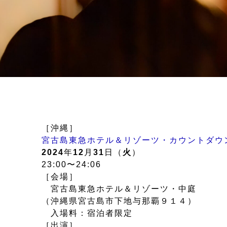
［沖縄］
宮古島東急ホテル＆リゾーツ・カウントダウ
2024
年
12
月
31
日（
火
）
23:00〜24:06
［会場］
宮古島東急ホテル＆リゾーツ・中庭
（沖縄県宮古島市下地与那覇９１４）
入場料：宿泊者限定
［出演］