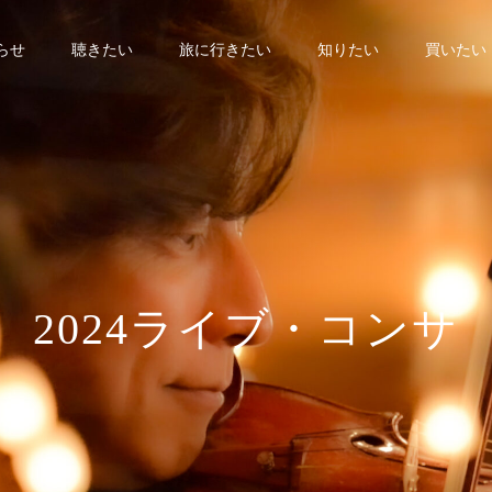
らせ
聴きたい
旅に行きたい
知りたい
買いたい
2
4
ラ
イ
ブ
・
コ
ン
サ
ー
ト