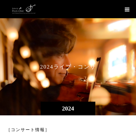
2
0
2
4
ラ
イ
ブ
・
コ
ン
サ
ー
ト
情
2024
［コンサート情報］