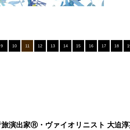
9
10
11
12
13
14
15
16
17
18
1
音旅演出家Ⓡ・ヴァイオリニスト 大迫淳