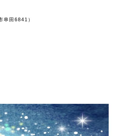
市串田6841）
英