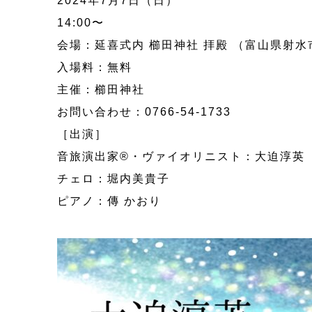
2024年7月7日（日）
14:00〜
会場：延喜式内 櫛田神社 拝殿 （富山県射水
入場料：無料
主催：櫛田神社
お問い合わせ：0766-54-1733
［出演］
音旅演出家®・ヴァイオリニスト：大迫淳
チェロ：堀内美貴子
ピアノ：傳 かおり