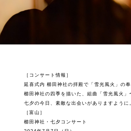
［コンサート情報］
延喜式内 櫛田神社の拝殿で「雪光風火」の
櫛田神社の四季を描いた、組曲「雪光風火」
七夕の今日、素敵な出会いがありますように
［富山］
櫛田神社・七夕コンサート