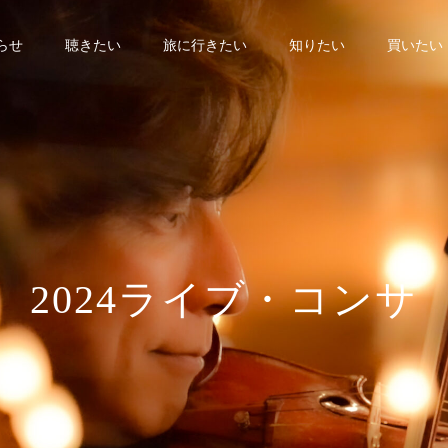
らせ
聴きたい
旅に行きたい
知りたい
買いたい
2
4
ラ
イ
ブ
・
コ
ン
サ
ー
ト