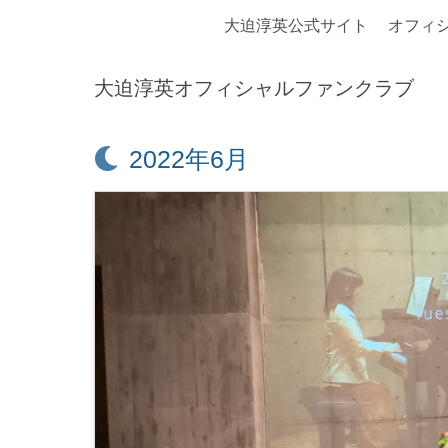
大迫淳英公式サイト
オフィ
大迫淳英オフィシャルファンクラブ
月:
2022年6月